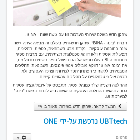
שחקן חדש בעולם שירותי מערכות BI עם גישה שונה - BINA.
חברת "בינה - BINA", שחקן חדש-ותיק בעולם זה מביאה איתה גישה
שונה בתובנות עיסקיות - נקודת מבט חשבונאית, כספית, תהליכית,
תפעולית ועסקית ולאו דווקא טכנולוגית תשתיתית. עם מרבית ספקי
פתרונות ה-BI בעולם ובישראל הם בפועל ספקי תשתית טכנולוגית,
את "בינה BINA" דווקא מובילים אנשי פיננסים, חשבונאות ותהליכים
המבטיחים ללקוח כי הפתרון יתפר למידותיו וצרכיו העסקיים ולא
תכפה אילוצי טכנולוגיים על תהליכים ארגוניים קיימים.
ההחלטה השנייה שלך כמנהל עסקי, תתבסס על אינטליגנציה עסקית
גבוהה וכאשר ההחלטה העסקית הראשונה היא לבחור בגישת "בינה"
למערכות BI.
המשך קריאה: שחקן חדש בשירותי פאוור בי איי
UBTtech נרכשת על-ידי ONE
פרטים