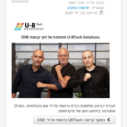
נכתב על ידי
עורך ראשי
קטגוריה:
חדשות עסקים
פורסם ב12 יולי 2020
חברת יו-ביטק סולושנס בע"מ נרכשת על-ידי וואן טכנולוגיות, כמהלך
אסטרטגי בתחום הענן של מיקרוסופט.
המשך קריאה: UBTtech נרכשת על-ידי ONE