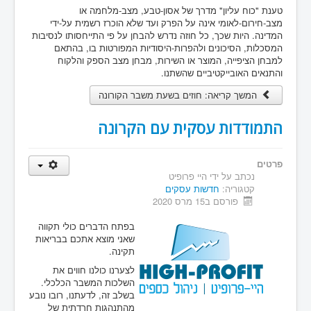
טענת "כוח עליון" מדרך של אסון-טבע, מצב-מלחמה או
מצב-חירום-לאומי אינה על הפרק ועד שלא הוכרז רשמית על-ידי
המדינה. היות שכך, כל חוזה נדרש להבחן על פי התייחסותו לנסיבות
המסכלות, הסיכונים ולהפרות-היסודיות המפורטות בו, בהתאם
למבחן הציפייה, המוצר או השירות, מבחן מצב הספק והלקוח
והתנאים האובייקטיביים שהשתנו.
המשך קריאה: חוזים בשעת משבר הקורונה
התמודדות עסקית עם הקרונה
פרטים
נכתב על ידי
היי פרופיט
קטגוריה:
חדשות עסקים
פורסם ב15 מרס 2020
בפתח הדברים כולי תקווה
שאני מוצא אתכם בבריאות
תקינה.
לצערנו כולנו חווים את
השלכות המשבר הכלכלי.
בשלב זה, לדעתנו, רובו נובע
מהתנהגות חרדתית של