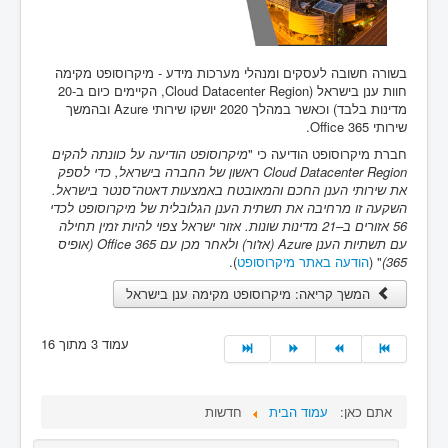
בשורה חשובה לעסקים ומנהלי מערכות מידע - מיקרוסופט מקימה
חוות ענן בישראל (Cloud Datacenter Region, הקיימים כיום ב-20
מדינות בלבד) וכאשר במהלך 2020 יושקו שירותי Azure ובהמשך
שירותי Office 365.
חברת מיקרוסופט הודיעה כי "
מיקרוסופט הודיעה על כוונתה להקים
Cloud Datacenter Region ראשון של החברה בישראל, כדי לספק
את שירותי הענן החכם והמאובטח באמצעות דאטה־סנטר בישראל.
השקעה זו מרחיבה את תשתית הענן הגלובלית של מיקרוסופט לכדי
56 אזורים ב–21 מדינות שונות. אזור ישראל צפוי להיות זמין תחילה
עם תשתיות הענן Azure (אז'ור) ולאחר מכן עם 365 Office (אופיס
365)
" (
הודעה באתר מיקרוסופט
).
המשך קריאה: מיקרוסופט מקימה ענן בישראל
עמוד 3 מתוך 16
אתם כאן:
עמוד הבית
חדשות