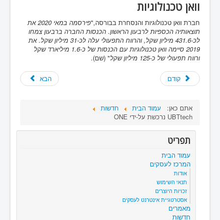
וואן טכנולוגיות
חברת וואן טכנולוגיות והנסחרת בבורסה,"
פירסמה במאי 2020 את
תוצאותיה הכספיות לרבעון הראשון. הכנסות החברה ברבעון צמחו
לכ-431.6 מיליון שקל, והרווח התפעולי עלה לכ-31 מיליון שקל. את
2019 סיימה וואן טכנולוגיות עם הכנסות של כ-1.6 מיליארד שקל
ורווח תפעולי של כ-125 מיליון שקל
" (שם).
קודם
הבא
אתם כאן:
עמוד הבית
חדשות
UBTtech נרכשת על-ידי ONE
תפריט
עמוד הבית
המרכז לעסקים
אודות
תנאי השימוש
זכויות היוצרים
אסטרטגיית אינטרנט לעסקים
מאמרים
חדשות