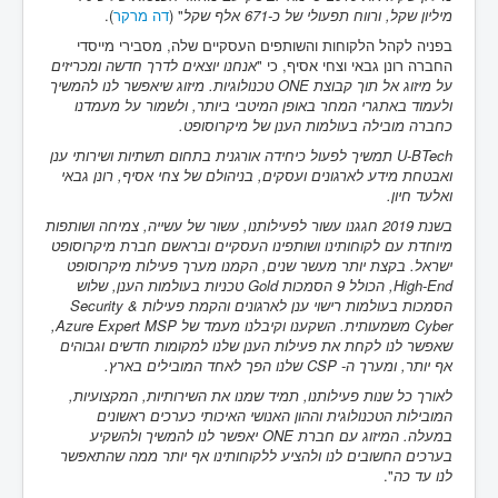
מיליון שקל, ורווח תפעולי של כ-671 אלף שקל
" (
דה מרקר
).
בפניה לקהל הלקוחות והשותפים העסקיים שלה, מסבירי מייסדי
החברה רונן גבאי וצחי אסיף, כי "
אנחנו יוצאים לדרך חדשה ומכריזים
על מיזוג אל תוך קבוצת ONE טכנולוגיות. מיזוג שיאפשר לנו להמשיך
ולעמוד באתגרי המחר באופן המיטבי ביותר, ולשמור על מעמדנו
כחברה מובילה בעולמות הענן של מיקרוסופט.
U-BTech תמשיך לפעול כיחידה אורגנית בתחום תשתיות ושירותי ענן
ואבטחת מידע לארגונים ועסקים, בניהולם של צחי אסיף, רונן גבאי
ואלעד חיון.
בשנת 2019 חגגנו עשור לפעילותנו, עשור של עשייה, צמיחה ושותפות
מיוחדת עם לקוחותינו ושותפינו העסקיים ובראשם חברת מיקרוסופט
ישראל. בקצת יותר מעשר שנים, הקמנו מערך פעילות מיקרוסופט
High-End, הכולל 9 הסמכות Gold טכניות בעולמות הענן, שלוש
הסמכות בעולמות רישוי ענן לארגונים והקמת פעילות Security &
Cyber משמעותית. השקענו וקיבלנו מעמד של Azure Expert MSP,
שאפשר לנו לקחת את פעילות הענן שלנו למקומות חדשים וגבוהים
אף יותר, ומערך ה- CSP שלנו הפך לאחד המובילים בארץ.
לאורך כל שנות פעילותנו, תמיד שמנו את השירותיות, המקצועיות,
המובילות הטכנולוגית וההון האנושי האיכותי כערכים ראשונים
במעלה. המיזוג עם חברת ONE יאפשר לנו להמשיך ולהשקיע
בערכים החשובים לנו ולהציע ללקוחותינו אף יותר ממה שהתאפשר
לנו עד כה
".