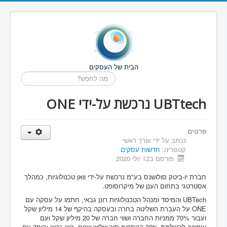
הבית של העסקים
חיפוש...
UBTtech נרכשת על-ידי ONE
פרטים
נכתב על ידי
עורך ראשי
קטגוריה:
חדשות עסקים
פורסם ב12 יולי 2020
חברת יו-ביטק סולושנס בע"מ נרכשת על-ידי וואן טכנולוגיות, כמהלך
אסטרטגי בתחום הענן של מיקרוסופט.
UBTech והמיסד ומנהל הטכנולוגיות רונן גבאי, חתמו על עסקה עם
ONE על העברת השליטה בחרה ובעסקה בהיקף של 14 מיליון שקל
ועבור 70% ממניות החברה ושווי חברה של 20 מיליון שקל ועם
אופציה להשלמת 30% הנותרים תוך שלוש שנים. רונן גבאי וביחד עם