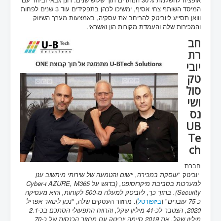
המיסד השותף צחי אסיף, ימשיכו לכהן בתפקידים עוד 3 שנים לפחות
ווואן תסייע ליוביטק להריחב את עסקיה, באמצעות מערך השיווק
והמכירות שלה והעמדת מקורות הון ואשראי.
חב
רת
יובי
טק
סול
ושי
נס
UB
Te
ch
חברת
יוביטק "
עוסקת במכירה, יישום והטמעה של שירותי מיחשוב ענן
למערכות בסביבת מיקרוסופט, (בדגש על AZURE, M365 ו-Cyber
Security). בתוך כך, ליוביטק למעלה מ-500 לקוחות, והיא מעסיקה
כ-75 עובדים
" (
ביזפורטל
). מחזור העסקים שלה, "
נכון לינואר-אפריל
2020, הצטבר לכ-41 מיליון שקל, והרווח התפעולי הסתכם בכ-2.1
מיליון שקל. את 2019 סיימה יוביטק עם מחזור הכנסות של כ-70