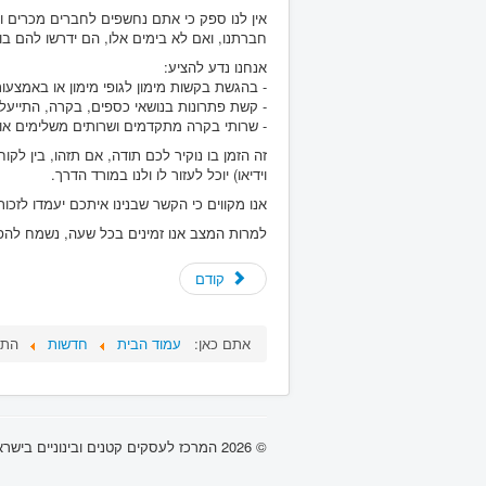
אין לנו ספק כי אתם נחשפים לחברים מכרים ול
חברתנו, ואם לא בימים אלו, הם ידרשו להם ב
אנחנו נדע להציע:
- בהגשת בקשות מימון לגופי מימון או באמצעות
- קשת פתרונות בנושאי כספים, בקרה, התייעלו
- שרותי בקרה מתקדמים ושרותים משלימים אותם נו
זה הזמן בו נוקיר לכם תודה, אם תזהו, בין לק
וידיאו) יוכל לעזור לו ולנו במורד הדרך.
אנו מקווים כי הקשר שבנינו איתכם יעמדו לזכות
למרות המצב אנו זמינים בכל שעה, נשמח להפניו
קודם
אתם כאן:
עמוד הבית
חדשות
התמ
© 2026 המרכז לעסקים קטנים ובינוניים בישראל