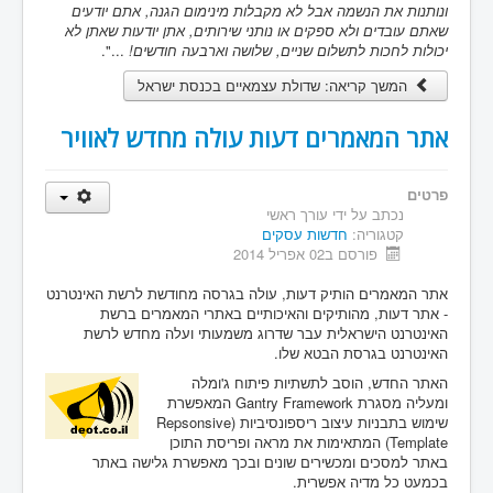
ונותנות את הנשמה אבל לא מקבלות מינימום הגנה, אתם יודעים
שאתם עובדים ולא ספקים או נותני שירותים, אתן יודעות שאתן לא
יכולות לחכות לתשלום שניים, שלושה וארבעה חודשים!
...".
המשך קריאה: שדולת עצמאיים בכנסת ישראל
אתר המאמרים דעות עולה מחדש לאוויר
פרטים
נכתב על ידי
עורך ראשי
קטגוריה:
חדשות עסקים
פורסם ב02 אפריל 2014
אתר המאמרים הותיק דעות, עולה בגרסה מחודשת לרשת האינטרנט
- אתר דעות, מהותיקים והאיכותיים באתרי המאמרים ברשת
האינטרנט הישראלית עבר שדרוג משמעותי ועלה מחדש לרשת
האינטרנט בגרסת הבטא שלו.
האתר החדש, הוסב לתשתיות פיתוח ג'ומלה
ומעליה מסגרת Gantry Framework המאפשרת
שימוש בתבניות עיצוב ריספונסיביות (Repsonsive
Template) המתאימות את מראה ופריסת התוכן
באתר למסכים ומכשירים שונים ובכך מאפשרת גלישה באתר
בכמעט כל מדיה אפשרית.