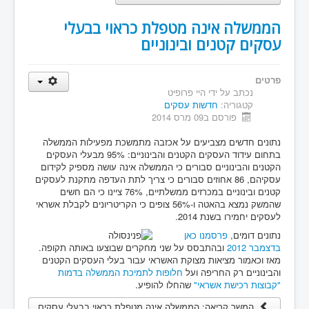
הממשלה אינה מטפלת כראוי בבעלי
עסקים קטנים ובינוניים
פרטים
נכתב על ידי
היי פרופיט
קטגוריה:
חדשות עסקים
פורסם ב09 מרס 2014
נתונים חדשים מצביעים על אכזבה מתמשכת מפעילות הממשלה
בתחום עידוד העסקים הקטנים והבינוניים: 95% מבעלי העסקים
הקטנים והבינוניים סבורים כי הממשלה אינה עושה מספיק לקידום
עסקיהם, 86 אחוזים סבורים כי צריך לתת העדפה מתקנת לעסקים
קטנים ובינוניים במכרזים ממשלתיים, 76% ציינו כי הם חשים
שהמשק נמצא בהאטה ו-56% צופים כי הקריטריונים לקבלת אשראי
לעסקים יחמירו בשנת 2014.
נתונים דומים,
פרסמנו כאן
בדצמבר 2012
ובהתבסס על שני מחקרים שבוצעו באותה תקופה.
מאז וכאמור מציאות מצוקת האשראי עבור בעלי העסקים הקטנים
והבינוניים רק החריפה ועל
חלופות לתמיכת הממשלה בדמות
"קבוצות רכישת אשראי"
שהחלו להופיע.
המשך קריאה: הממשלה אינה מטפלת כראוי בבעלי עסקים