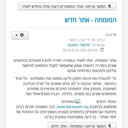
המשך קריאה: אתר המאמרים דעות עולה מחדש לאוויר
המומחה - אתר חדש
פרטים
נכתב על ידי
עורך ראשי
קטגוריה:
חדשות עסקים
פורסם ב24 מרס 2014
אתר המומחה, עלה לאוויר ובמטרה לארח ולהציג מומחים בתחומים
שונים בסדרת ראיונות עומק שתאפשר לקהל הגולשים להחשף
אליהם ולתכונות המיחדות אותם.
כדי להבטיח את איכות התוכן ולייצג נאמנה את המומחים - כל אחד
בתחומו - ומתוך ההבנה כי לא כולם אמונים על תורת הכתיבה
השיווקית, מעסיק אתר המומחה כותבים ומראיינים מומחים
מתחומים שונים כגון ספורט, כלכלה, חברה ומוניציאפלי ועוד.
באתר החדש
שתמצאו בכתובת
www.the-expert.org
, כבר נמצאים תכנים רבים
וראיונות עם מומחים בתחומים מגוונים והמצביעים על הרצינות של
יוזמי האתר - בר-דעה אסטרטגיה שיווקית בע"מ.
המשך קריאה: המומחה - אתר חדש