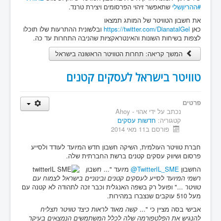
#ההריוןשלי
שתאפשר זיהוי הפרסומים ויצירת טרנד.
את חשבון הטוויטר של המותג תמצאו
כאן
https://twitter.com/DianatalGel
ובלשונית ההתרעות שלו תוכלו
לצפות בשיחות השונות והאינטראקציות שהניבה התחרות עד כה.
המשך קריאה: תחרות הטוויטר הראשונה בישראל
טוויטר בישראל לעסקים קטנים
פרטים
נכתב על ידי
אהוי - Ahoy
קטגוריה:
חדשות עסקים
פורסם ב11 מאי 2014
חברת טוויטר העולמית, השיקה חשבון חדש המיועד לעודד ולסייע
פרסום ושיווק עסקים קטנים ברשת החברתית שלה.
החשבון
@TwitterIL_SME
מיועד "...
חשבון
רשמי המיועד לסייע לעסקים קטנים ובינוניים בישראל לצמוח עם
טוויטר
..." ופועל רק בשפה האנגלית וכבר זכה לתהודה לא קטנה עם
מעל 510 עוקבים שנצברו במהירות.
אבישי בסה מציין כי "...
קשה מאוד לראות כיצד טוויטר תצליח
להנגיש את הפלטפורמה שלה לכלל המשתמשים הנמצאים בעיקר