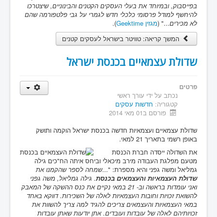
בפייסבוק, ובמיוחד את בעלי העסקים הקטנים והבינוניים, שיצטרכו
להיחשף למודל פרסומי כלכלי חדש לגמרי על גבי פלטפורמה שהם
לא מכירים
..." (
מגזין Geektime
).
המשך קריאה: טוויטר בישראל לעסקים קטנים
שדולת עצמאיים בכנסת ישראל
פרטים
נכתב על ידי
עורך ראשי
קטגוריה:
חדשות עסקים
פורסם ב01 מאי 2014
שדולת עצמאיים ועצמאיות חדשה בכנסת ישראל הוקמה ותושק
באופן רשמי בתאריך 21 למאי.
את השדולה ייסדה חברת הכנסת
מטעם מפלגת העבודה מירב מיכאלי וביחס איתה הח"כים גילה
גמליאל ומשה גפני והיא מספרת: "...
שמחה לספר שהקמנו את
שדולת העצמאיות והעצמאים בכנסת
. גילה גמליאל, משה גפני
ואני עומדות בראשה וב- 21 במאי נקיים את כנס ההשקה של המאבק
להשואת זכויות וחובות העצמאיות לאלה של השכירות. דווקא באחד
במאי העצמאיות והעצמאים צריכים להגיד למה צריך להשוות את
זכויותיהם לאלה של עובדות ועובדים. אתן יודעות שאתן עובדות