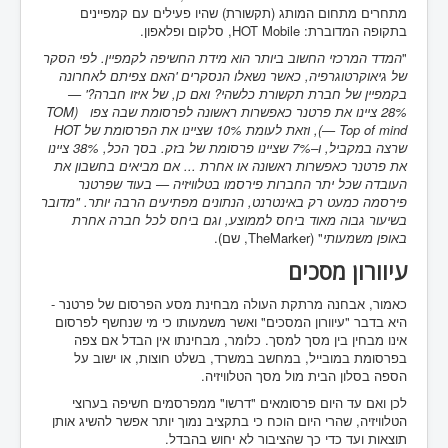
מתחרים מתחום המותג (תקשורת) שהיו פעילים עם קמפיינים
בתקופה המדוברת: HOT Mobile, סלקום ופלאפון.
"
המדד המרכזי החשוב ביותר הוא מידת החשיפה לקמפיין. לפי הסקר
של גיאוקרטוגרפיה, כאשר נשאלו הנסקרים 'האם צפיתם לאחרונה
בקמפיין של חברת תקשורת כלשהי? ואם כן, של איזו חברה?' —
28% ציינו את פרטנר כאפשרות ראשונה לפרסומת שבה צפו (TOM
— Top of mind), וזאת לעומת 10% שציינו את הפרסומת של HOT
שרצה במקביל, ו–7% שציינו פרסומת של בזק. בסך הכל, 38% ציינו
את פרטנר כאפשרות ראשונה או אחרת ... אם מביאים בחשבון את
העובדה שכל יתר החברות פירסמו בטלוויזיה — בעוד שפרטנר
פירסמה כמעט רק באינטרנט, הנתונים מפתיעים הרבה יותר. "מדובר
בשיעור גבוה מאוד ביחס לממוצע, וגם ביחס לכל חברה אחרת
באופן משמעותי
" (TheMarker, שם).
עיוורון מסכים
כאמור, אבחנה מרתקת העולה מבחינת מסע הפרסום של פרטנר -
היא בדבר "עיוורון המסכים" ואשר משמעותו כי מי שנחשף לפרסום
אינו מבחין בין מסך למסך. כלומר, מבחינתו אין הבדל אם צפה
בפרסומת במובייל, במחשב במשרד, בשלט חוצות, או ישוב על
הספה בסלון הבית מול מסך הטלוויזיה.
לכן ואם עד היום פרסומאים "דרשו" ממפרסמים חשיפה בערוצי
הטלוויזיה, שהרי היום הוכח כי בתקציב נמוך יותר אפשר להשיג אותן
תוצאות ועד כדי כך שהציבור לא יחוש בהבדל.