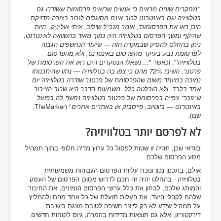
"
'מחקרים שונים מראים כי אנשים שרואים פרסומות ששודרו גם
בטלוויזיה וגם באינטרנט לרוב אינם מסוגלים לזכור בצורה מדויקת
היכן ראו את הפרסומות', אומר מנכ"ל שילוב, איתי אוליניק. 'היות
שהיקף ומשך הפרסום בטלוויזיה היה נמוך מאוד בהשוואה לאינטרנט,
ניתן בהחלט להסיק שבמקרה הזה — שיעור הנחשפים הגבוה
לפרסומת נבע בעיקר מהפרסום באינטרנט, ולא מהפרסום
בטלוויזיה
'". וכאשר "...
נשאלו הנסקרים היכן ראו את הפרסומת של
פרטנר, השיבו 72% מהם כי צפו בה בטלוויזיה — נתון שהיתכנותו
נמוכה במיוחד משום שהפרסומת של פרטנר שודרה בטלוויזיה יום
אחד בלבד, ולא הובלטה כלל. משמעות הדבר היא שרוב הציבור
ש"זוכר" צפייה בפרסומת של פרטנר בטלוויזיה נחשף לה בפועל
באינטרנט — ביוטיוב, פייסבוק או באתרים אחרים
" (TheMarker,
שם).
לא לפרסם יותר בטלוויזיה?
בוודאי שכן, תהיה זו שטות לפסול כל ערוץ מדיה חלופי בתוך תמהיל
מסע הפרסום שלכם.
אולם, בתכנון נכון ונוכח עליות הפרסום הגבוהות משמעותית
בטלוויזיה - בהחלט יהיה זה חכם לדרוש מסוכן הפרסום של העסק
והמותג שלכם, לבחון את כלל ערוצי הפרסום הזמינים, את החיבור
שלהם לקהלי היעד, את העלות תועלת של כל אחד מהם ולהמליץ
על תמהיל שידע לא רק לייצר חשיפה לטובת מצגת בישיבת
דירקטוריון, אלא גם תוצאות מדידות בהמרה, גיוס לקוחות חדשים