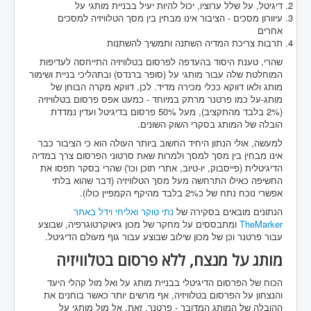
דיגיטל, על שלל ערוציו, יכול להיות יעיל בבניית מותגי על
עיוורון מסכים - הציבור אינו מבחין בין מסך הטלוויזיה למסכים
אחרים
תרבות צריכת המדיה השתנה ותמשיך להשתנות
שהרי, טענת היסוד בהעדפה לפרסום בטלוויזיה התייחסה לעדיפות
המוחלטת שלה עבור מותגי על (סופר ברנדס) ובתהליכי בניית ושימור
מותג ולאו דווקא ככלי מכירה מדיד. לכן, דווקא מקרה הבוחן של
מותג-על כמו פרטנר מרתק במיוחד - כמעט אפס פרסום בטלוויזיה
(2% בלבד מהתקציב), מעל 50% פרסום בדיגיטל ועדין נמדדת
הובלה של המותג בסקרי השוק השונים.
למעשה, אולי הנתון היחיד החשוב ביותר העולה הוא כי הציבור כבר
אינו מבחין בין מסך למסך ולמרות שאת סרטוני הפרסום צרך במדיה
הדיגיטלית (פייסבוק, יו-טיוב, אתרי תוכן וכו') שהרי בסקר תפסו את
החשיפה כאילו התרחשה מעל מסך הטלוויזיה (דבר שהוא בלתי
אפשרי נוכח נתח של כ2% בלבד מהיקף הקמפיין כולו).
הנתונים מובאים בסקירה של
נתי טוקר ואליחי וידל באתר
TheMarker
ומתבססים על מחקר של מכון גיאוקרטוגרפיה, שבוצע
עבור פרטנר וכן של מכון שילוב שבוצע עבור גוף מעולם הדיגיטל.
מותג על מנצח, ללא פרסום בטלוויזיה
הכוח של הפרסום הדיגיטלי בבניית מותג על ואל מול קהלי היעד
והנצחון על הפרסום בטלוויזיה, אף מרשים יותר כאשר בוחנים את
ההובלה של המותג המדובר - פרטנר. זאת, אל מול מותגי על