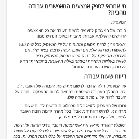
מי אחראי לספק אמצעים המאפשרים עבודה
מהבית?
המעסיק.
חובתו של המעסיק להעמיד לרשות העובד את כל האמצעים
הדורשים להשלמת עבדותו מהבית ובאופן הנדרש ממנו.
"
הציוד צריך להיות מסופק ומתוחזק על ידי המעסיק ככל שזה נוגע
לתקשורת מרחוק אלא אם העובד עושה שימוש בציוד שלו. אם
העבודה מסופקת על בסיס קבוע מרחוק המעסיק צריך
לשאת
בעלויות הישירות ובעיקר באלה הקשורות בתקשורת
" (זרוע
העבודה, משרד העבודה והרווחה).
דיווח שעות עבודה
על המעסיק חלה החובה לרשום את שעות העבודה של העובד. לכן
וכמו במהלך העבוודה השוטפת ובהתאם לחוזה ההעסקה - חובה על
העובד לדווח על שעות העבודה שלו.
זכותו של המעסיק להציג כלים טכנולוגיים חדשים לדיווח שעות
מרחוק או לדרוש דיווח ידני, אבל ובכל מקרה קיימת חובת העובד
לשמור על שקיפות והוגנות כלפי המעסיק.
"
מומלץ להגדיר מראש את אופן זמינות העובד ודרכי הדיווח על שעות
עבודתו ... ככל שמבקש המעסיק להשתמש בכלים לפיקוח על שעות
העבודה, יהיו אלו מידתיים ותוך הקפדה על כללי הגנת הפרטיות. בכל