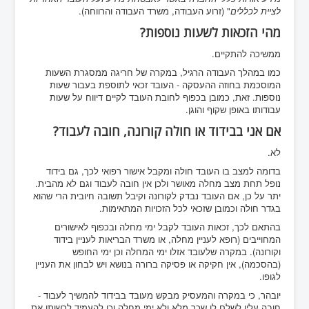
לציית לכללים
" (זרוע העבודה, משרד העבודה והרווחה).
מהי הזכאות לשעות נוספות?
ממשיכה להתקיים.
כמו במהלך העבודה הרגיל, במקרה של חריגה ממסגרת השעות
המוסכמת בחוזה ההעסקה - העובד זכאי לתוספת בעבור שעות
נוספות. זאת, כמובן בכפוף לחובת העובד לקיים דיווח על שעות
עבודותו באופן שקוף והוגן.
אם אני בבידוד או חולה קורונה, חובה לעבוד?
לא.
בדומה למצב בו העובד חולה ומקבל אישור רפואי לכך, גם בידוד
נופל תחת מצב מחלה מאושר ולכן אין חובה לעבוד וגם לא מהבית.
יתר על כן, אם העובד נבדק לקורונה וקיבל תשובה חיובית הרי שהוא
בגדר חולה וכמובן שזכאי לכל הזכויות המתאימות.
בהתאם לכך, זכאות העובד לקבל ימי מחלה ובכפוף לאישורים
המחוייבים (רופא לעניין מחלה, או משרד הבריאות לעניין בידוד
וקורונה). במקרה שלעובד אזלו ימי המחלה וכן ימי החופש
(בהסכמה), אין חקיקה או פסיקה ברורה בנושא ויש לבחון את העניין
לגופו.
יובהר, כי במקרה והמעסיק מבקש מעובד בבידוד להמשיך לעבוד -
חובה עליו לשלם לו שכר מלא ולא ימי מחלה וכן להעמיד לרשותו את