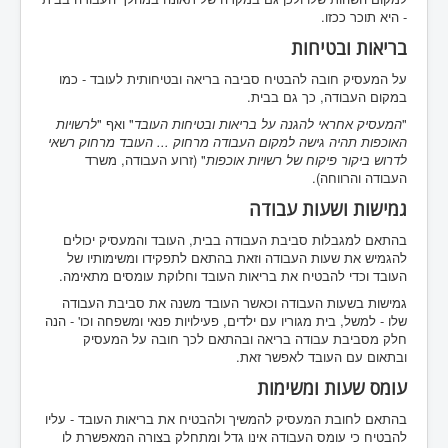
- היא תוכר ככזו.
בריאות ובטיחות
על המעסיק חובה להבטיח סביבה בריאה ובטיחותית לעובד - כמו
במקום העבודה, כך גם בבית.
"
המעסיק אחראי להגנה על בריאות ובטיחות העובד
" ואף "
לרשויות
האוכפות תהיה גישה למקום העבודה מרחוק ... העובד מרחוק רשאי
לדרוש ביקור פיקוח של רשויות אוכפות
" (זרוע העבודה, משרד
העבודה והרווחה).
גמישות ושעות עבודה
בהתאם למגבלות סביבת העבודה בבית, העובד והמעסיק יכולים
להגמיש את שעות העבודה וזאת בהתאם לתפקידו ומשימותיו של
העובד וכדי להבטיח את בריאות העובד וחלוקת עומסים מתאימה.
גמישות בשעות העבודה וכאשר העובד משנה את סביבת העבודה
שלו - למשל, בית מגוריו עם ילדים, פעילויות פנאי ומשפחה וכו' - הנה
חלק מסביבת עבודה בריאה ובהתאם לכך חובה על המעסיק
ובתאום עם העובד לאפשר זאת.
עומס שעות ומשימות
בהתאם לחובת המעסיק להמשיך ולהבטיח את בריאות העובד - עליו
להבטיח כי עומס העבודה אינו גדל ומתחלק בצורה המאפשרת לו