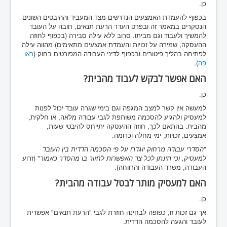
כן.
בכפוף להעמדת האמצעים הנדרשים מצד המעביד וההיבטים השונים
הנסקרים במאמר זה ובפרט העדר הרעת תנאים, חובה על העובד
להמשיך ולעבוד וגם מביתו. סרוב ללא עילה סבירה (בכפוף לחוזה
ההעסקה, שמירה על זכויות והעמדת אמצעים מתאימים) מהווה עילה
לפתיחה בהליך פיטורים ובכפוף לדיני העבודה המפורטים בחוק (
ראו
פה
).
האם אפשר לבקש לעבוד מהבית?
כן.
למעשה אין קשר למצב המגפה וגם בימי שגרה עובד יכול לפנות
למעסיק ולהגיע להסכמה משותפת לגבי עבודה מלאה, או חלקית,
מהבית. בהתאם לכך, חוזה ההעסקה יתייחס להיבטי שעות,
אמצעים, זכויות, ימי מחלה וכדומה.
"
הסדרי עבודה מרחוק יוגדרו על פי הסכמה הדדית בין העובד
למעסיק, וכי תינתן לכל צד האפשרות לחזור בו מהסדר כאמור
" (זרוע
העבודה, משרד העבודה והרווחה).
האם למעסיק מותר לבטל עבודה מהבית?
כן.
אך גם זכות זו, כפופה לבחינה חוזרת לגבי "הרעת תנאים" אפשרית
לעובד והגעה להסכמה הדדית.