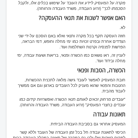
מקרה על
המעסיק ליידע את העובד על שימוש בכלים אלו, ולקבל
הסכמתו לכך
" (זרוע העבודה, משרד העבודה והרווחה).
האם אפשר לשנות את תנאי ההעסקה?
לא.
חוזה העסקה תקף בכל מקרה ותנאי ואלא באם הוסכם על-ידי שני
הצדדים אחרת ובפרט זכויות כמו ימי מחלה וחופש, דמי הבראה,
הפרשות לפנסיה וקרנות השתלמות ועוד.
לעניין זה, ראו נושאים כמו הכשרה ופנאי, בריאות ושעות עבודה, ימי
מחלה ובידוד ועוד.
הכשרה, הטבות ופנאי
חובת המעסיק לאפשר לעובד גישה מלאה לתכנית ההכשרות,
ההטבות והפנאי שהוא מעניק לכל העובדים בארגון וגם אם ממשיך
לעבוד מהבית.
"
עובדים מרחוק זכאים לאותם תנאי הכשרה ואפשרויות קידום כמו
עובדים בחצרי המעסיק
" (זרוע העבודה, משרד העבודה והרווחה).
תאונות עבודה
המעסיק אחראי גם בסביבת העבודה הביתית.
הכיסוי לתאונת עבודה חל בכל זמן העבודה של העובד וללא קשר
למקום השהות שלו ולכן גם במקרה של תאונה במהלך העבודה בבית