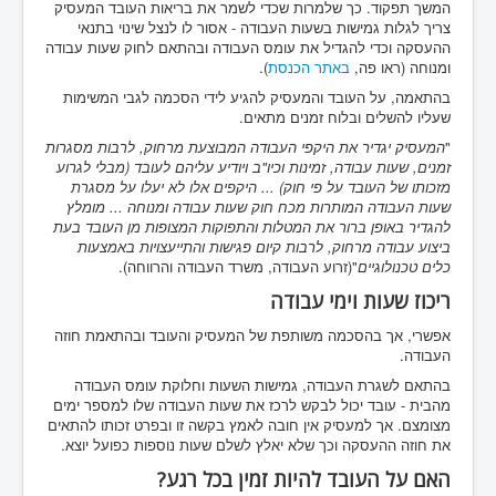
המשך תפקוד. כך שלמרות שכדי לשמר את בריאות העובד המעסיק
צריך לגלות גמישות בשעות העבודה - אסור לו לנצל שינוי בתנאי
ההעסקה וכדי להגדיל את עומס העבודה ובהתאם לחוק שעות עבודה
ומנוחה (ראו פה,
באתר הכנסת
).
בהתאמה, על העובד והמעסיק להגיע לידי הסכמה לגבי המשימות
שעליו להשלים ובלוח זמנים מתאים.
"
המעסיק יגדיר את היקפי העבודה המבוצעת מרחוק, לרבות מסגרות
זמנים, שעות עבודה, זמינות וכיו"ב ויודיע עליהם לעובד (מבלי לגרוע
מזכותו של העובד על פי חוק) ... היקפים אלו לא יעלו על מסגרת
שעות העבודה המותרות מכח חוק שעות עבודה ומנוחה ... מומלץ
להגדיר באופן ברור את המטלות והתפוקות המצופות מן העובד בעת
ביצוע עבודה מרחוק, לרבות קיום פגישות והתייעצויות באמצעות
כלים טכנולוגיים
"(זרוע העבודה, משרד העבודה והרווחה).
ריכוז שעות וימי עבודה
אפשרי, אך בהסכמה משותפת של המעסיק והעובד ובהתאמת חוזה
העבודה.
בהתאם לשגרת העבודה, גמישות השעות וחלוקת עומס העבודה
מהבית - עובד יכול לבקש לרכז את שעות העבודה שלו למספר ימים
מצומצם. אך למעסיק אין חובה לאמץ בקשה זו ובפרט זכותו להתאים
את חוזה ההעסקה וכך שלא יאלץ לשלם שעות נוספות כפועל יוצא.
האם על העובד להיות זמין בכל רגע?