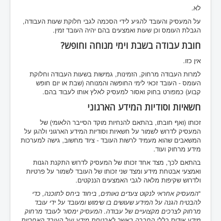
לא.
על המעסיק והעובד להגיע לידי הסכמה לגבי חלוקת שעות העבודה,
הגבלת העומס וכן שעות ואמצעים בהם יהיה העובד זמין.
חובת עבודה בשבת וימי מנוחה וחופש?
אין כזו.
למרות העבודה מרחוק, הזמינות, גמישות בשעות העבודה וחלוקת
העומס - העובד זכאי לימי החופשה והמנוחה (שבת או יום חופש
קבוע) כמפורט בחוק ואסור למעסיק לאלץ אותו לעבוד בהם.
חשאיות וסודיות המידע הארגוני
זכותו (ואף חובתו, בהתאם להנחיות מוקד הסייבר הלאומי) של
המעסיק לדרוש לשמור על חשאיות וסודיות המידע הארגוני ולהגן על
המשאבים שהוא מעמיד לרשות העובד - ציוד מחשוב, גישה למערכות
מידע מרחוק ועוד.
בהתאם לכך, מצד אחד זכותו של המעסיק לדרוש התקנת הגנות
ואמצעי אבטחת מידע ומצד שני זכותו של העובד לשמור על פרטיות
ולדרוש שקיפות מלאה לגבי האמצעים הננקטים.
"
המעסיק אחראי לנקוט צעדים נאותים, ביחוד ביחס לתוכנה, כדי
להבטיח הגנה על המידע שעושים בו שימוש ומעובד על ידי עובד
מרחוק לצרכים מקצועיים של עבודה. המעסיק ימסור
לעובד מרחוק
מידע אודות כללי החברה באשר לאבטחת מידע ועל העובד האחריות