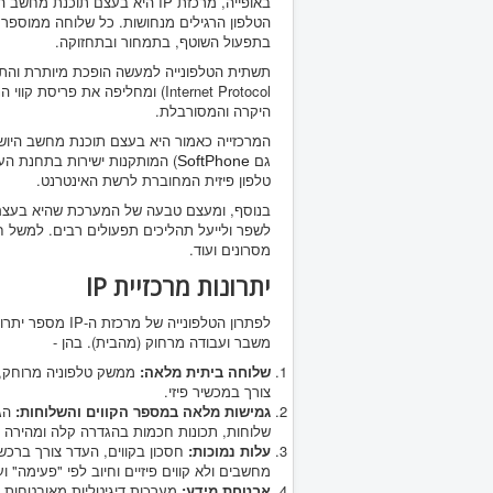
באופייה, מרכזת IP היא בעצם ת
בתפעול השוטף, בתמחור ובתחזוקה.
היקרה והמסורבלת.
המרכזייה כאמור היא בעצם תוכנת מחשב היוש
גם
SoftPhone
טלפון פיזית המחוברת לרשת האינטרנט.
בנוסף, ומעצם טבעה של המערכת שהיא בעצם ת
מסרונים ועוד.
יתרונות מרכזיית IP
לפתרון הטלפונייה 
משבר ועבודה מרחוק (מהבית). בהן -
שלוחה ביתית מלאה:
ממשק טלפוניה מרוחק,
צורך במכשיר פיזי.
גמישות מלאה במספר הקווים והשלוחות:
הגד
שלוחות, תכונות חכמות בהגדרה קלה ומהירה ו
עלות נמוכות:
חסכון בקווים, העדר צורך ברכש
מחשבים ולא קווים פיזיים וחיוב לפי "פעימה" ו
אבטחת מידע:
מערכות דיגיטליות מאובטחות ו