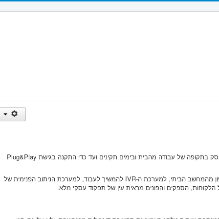
מרכזת טלפון IP מבוסס ענן - הפתרון הנכון לעסק בתקופה של עבודה מהבית ובימים תקינים ועד כדי התקנה בגישת Plug&Play
מרכזת טלפוניה IP מאפשרת לנהל שיחות טלפון מהמחשב הביתי, למערכת ה-IVR להמשיך לעבוד, למערכת הניתוב הפנימית של
 הלקוחות, הספקים והפונים מראית עין של תפקוד עסקי מלא.