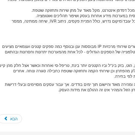
כל דפדפן אינטרנט, מקל מאוד על מתן שירות ותחזוקה שוטפת.
ית במערכות מידע אחרות בעסק ושיפור תהליכים ואוטומציה.
אפשרות להפנות שלוחה לכל עובד\מיקום נדרש, כולל הפניית פקסים, ניתוב IVR, שיחה ממתינה, ממסר
בישראל ספקי התקשורת הגדולים כולם, מאפשרים שירותי מרכזיות IP מבוססות ענן ובנוסף כמה ספקים קטנים ועצמאיים מציעים
לפונייה של הספקים הגדולים - לכל אחת מהמערכות יתרונות וחסרונות ובהתאם
 הוט, בזק בינ"ל וביו הקטנים יותר בינת, טריפל-סי ואחרות וכאשר אצל חלק מהן קיים
חלק מהפתרון וכן שירותי הקמה ותחזוקה שוטפת כחבילה סגורה ונוחה. אחרים
לפי בחירה.
ת IP יכולה להיות קלה ומהירה מאוד והיישום תוך ימים בודדים. אך עבור עסקים מסויימים ובעלי דרישות
ון הזול והמהיר אינו זה ההולם את מידות העסק.
הבא