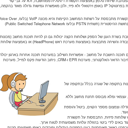
וכנת מחשב המנתבת שיחות טלפון באמצעות תקשורת דיגיטלית-ממוחשבת, ולא על גבי קווי
הטלפון הרגילים מנחושות. כל שלוחה ממוספרת בפרוטוקול IP באופן וירטואלי ולא פיזי, ולכן מאפשרת גמישות גדולה מאוד בהקמה,
תשתית הטלפונייה למעשה הופכת מיותרת והתקשורת מתבססת על רשתות המחשוב הקיימות והיא מכונה VoIP (בלעז, er
Internet Protocol) ומחליפה את פריסת קווי הנחושת ההיסטורית (תשתית PSTN ובלעז Public Switched Telephone Network)
בת בשרת הענן של הספק ושלוחות הקצה יכולות גם הן להיות תוכנת מחשב (מכונות
) המותקנות ישירות בתחנת העבודה והשיחה מתבצעת באמצעות מערכת ראש (HeadPhone) או באמצעות שלוחת
וכנה היושבת על מחשב - אפשרויות השילוב במערכות תוכנה אחרות בארגון יכולה
לשפר ולייעל תהליכים תפעולים רבים. למשל חיבור הדואר-האלקטרוני, מערכות EPR ו-CRM, ניתוב הודעות פקס למייל, מערכות
של מרכזת ה-IP מספר יתרונות בתקופה של שגרה בכלל ובתקופה של
 עצמאי ומלא מבוסס תחנת מחשב וללא
לה וצמצום מספר הקווים, ביטול והוספת
עוד.
 שלוחות פיזיות, התבססות על תקשורת
עוד באים לידי ביטוי בהוזלת עלויות משמעותית לטווח ארוך.
בפרט כאשר מאוחסנות בענן הספקים הגדולים ומורידים באופן משמעותי סכנת