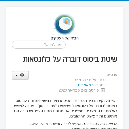
הבית של העסקים
חיפוש...
שיטת ביסוס דוברה על כלונסאות
פרטים
נכתב על ידי
מוטי יוגר
קטגוריה:
מאמרים
פורסם ב24 פברואר 2020
יועץ הקרקע הבכיר מוטי יוגר, הציג הרצאה בנושא פתרונות לביסוס
בשיטת "דוברה על כלונסאות" ושימוש ב"עמודי בטון" במטרה לשמש
כאלמנטים המייצבים ומשפרים את תכונות מסת העפר שבתוכה הם
מותקנים ותוך פישוט החישובים.
הרצאה שהוצגה "
בכנס השישי לבנייה ותשתיות
" של "
איגוד
המהנדסים לבנייה ולתשתיות
".