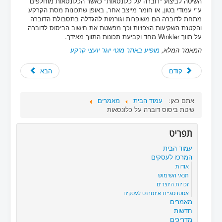
השיטה לביצוע "דוברה על כלונסאות" כאשר הכלונסאות מוחלפים
ע"י עמודי בטון, או חומר מייצב אחר, באופן שתכונות מסת הקרקע
מתחת לדוברה הם משופרות וגורמות להגדלה בתסבולת הדוברה
והקטנת השקיעות הצפויות וכך מפשטת את חישוב הביסוס לדוברה
על תווך Winkler מחד וקביעת תכונות התווך מאידך.
המאמר המלא,
מופיע באתר מוטי יוגר יועצי קרקע
קודם
הבא
אתם כאן:
עמוד הבית
מאמרים
שיטת ביסוס דוברה על כלונסאות
תפריט
עמוד הבית
המרכז לעסקים
אודות
תנאי השימוש
זכויות היוצרים
אסטרטגיית אינטרנט לעסקים
מאמרים
חדשות
מדריכים