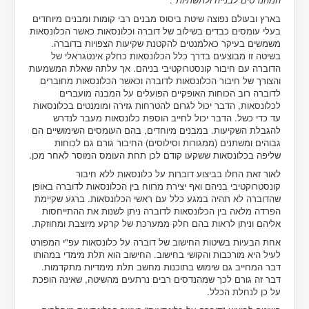
בארץ ובעולם נפוצה שיטת ביסוס מבנים רבי קומות ומבנים מיוחדים
בעלי עומסים כבדים בשילוב של דוברה וכלונסאות כאשר הכלונסאות
משמשים בעיקר כאלמנטים להקטנת שקיעות הצפויות בדוברה.
בשיטה זו מבוצעים בדרך כלל הכלונסאות כחלק אינטגראלי של
הדוברה עם חיבור קונסטרוקטיבי בניהם. אך עלתה שאלת המשמעות
והצורך של חיבור הכלונסאות לדוברה וכאשר הכלונסאות מחוברים
לדוברה רוב הכוחות האופקיים הפועלים על המבנה מועברים
לכלונסאות, הדבר יכול לגרום להטרחות גזירה ומומנטים בכלונסאות
עד כדי כשל. הדבר יכול לחייב הוספת כלונסאות מעבר לנדרש
להגבלת השקיעות. במבנים מיוחדים, בהם העומסים השימושיים הם
גבוהים ומשתנים (ממגורות וסילוסים) החיבור גורם גם לכוחות
שליפה בכלונסאות ששקעו קודם לכן תחת העומס המוסר לאחר מכן.
לאור זאת החלו בביצוע דוברות על כלונסאות ללא חיבור
קונסטרוקטיבי בניהם ואף יצירת מרווח בין הכלונסאות לדוברה באופן
שהדוברה לא תהיה במגע כלל עם ראשי הכלונסאות. ברגע שקיימת
הפרדה מלאה בין הכלונסאות לדוברה ניתן לשנות את ההתייחסות
אליהם וניתן לראות בהם חלק ממערכת של קרקע מיוצבת ומחוזקת.
אחת הבעיות בשיטות החישוב של דוברה על כלונסאות עפ"י המפורט
לעיל היא מורכבות והקושי בחישוב. החישוב הוא תלת מימדי במהותו
דבר המחייב גם שימוש בתוכנות מחשב תלת מימדיות מתקדמות.
דבר זה גורם לכך שמהנדסים רבים נרתעים מהשיטה, שאינה הופכת
על כן לנחלת הכלל.