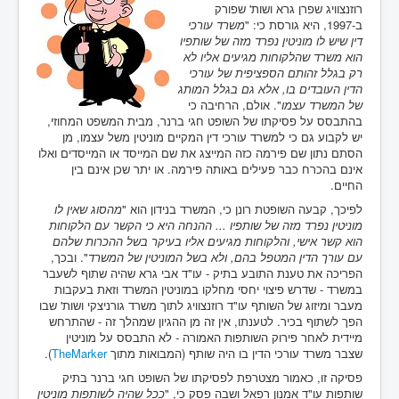
רוזנצוויג שפרן גרא ושות' שפורק
ב-1997, היא גורסת כי: "
משרד עורכי
דין שיש לו מוניטין נפרד מזה של שותפיו
הוא משרד שהלקוחות מגיעים אליו לא
רק בגלל זהותם הספציפית של עורכי
הדין העובדים בו, אלא גם בגלל המותג
של המשרד עצמו
". אולם, הרחיבה כי
בהתבסס על פסיקתו של השופט חגי ברנר, מבית המשפט המחוזי,
יש לקבוע גם כי למשרד עורכי דין המקיים מוניטין משל עצמו, מן
הסתם נתון שם פירמה כזה המייצג את שם המייסד או המייסדים ואלו
אינם בהכרח כבר פעילים באותה פירמה. או יתר שכן אינם בין
החיים.
לפיכך, קבעה השופטת רונן כי, המשרד בנידון הוא "
מהסוג שאין לו
מוניטין נפרד מזה של שותפיו ... ההנחה היא כי הקשר עם הלקוחות
הוא קשר אישי, והלקוחות מגיעים אליו בעיקר בשל ההכרות שלהם
עם עורך הדין המטפל בהם, ולא בשל המוניטין של המשרד
". ובכך,
הפריכה את טענת התובע בתיק - עו"ד אבי גרא שהיה שתוף לשעבר
במשרד - שדרש פיצוי יחסי מחלקו במוניטין המשרד וזאת בעקבות
מעבר ומיזוג של השותף עו"ד רוזנצוויג לתוך משרד גורניצקי ושות' שבו
הפך לשתוף בכיר. לטענתו, אין זה מן ההגיון שמהלך זה - שהתרחש
מיידית לאחר פירוק השותפות האמורה - לא התבסס על מוניטין
שצבר משרד עורכי הדין בו היה שותף (המבואות מתוך
TheMarker
).
פסיקה זו, כאמור מצטרפת לפסיקתו של השופט חגי ברנר בתיק
שותפות עו"ד אמנון רפאל ושבה פסק כי, "
ככל שהיה לשותפות מוניטין