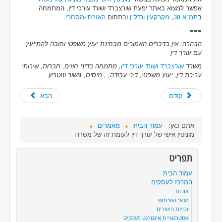
אפשר למצוא באתר יפעת שורצברד ושות' עורכי דין, המתמחה
ב
תמ"א 38
,
מקרקעין ונדל"ן
ובתחום
האזרחי-מסחרי
.
===
הבהרה: אין בדברים האמורים מבחינת יעוץ משפטי וחובה להתייעץ
עם עורך דין
משרד
שורצברד ושות' עורכי דין
, מתמחה בדיני חוזים, חברות, שירותי
עריכת דין, יעוץ משפטי, דיני עבודה, , מיסים, גישור ונוטריון
קודם
הבא
אתם כאן:
עמוד הבית
מאמרים
מוניטין אישי של עורך-דין לעומת זה של משרדו
תפריט
עמוד הבית
המרכז לעסקים
אודות
תנאי השימוש
זכויות היוצרים
אסטרטגיית אינטרנט לעסקים