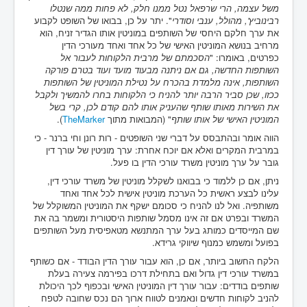
משל עצמה, הרי שרפאל נטל ממנו חלק, לא פחות ממה שנטלו
רבינוביץ', מהולל, ענבי וסודרי
". יתר על כן, בבואו של השופט לקבוע
את ערך חלקם היחסי של השותפים במוניטין אותו הגדיר זניח, הוא
מרחיב בנושא המוניטין האישי של כל אחד ואחד מעורכי הדין
כפרטים, באומרו: "
הסכמתם של מרבית הלקוחות לעבור אל
השותפות החדשה, גם אם ניתנה מבעוד מועד ועוד בטרם פורקה
השותפות, אינה מלמדת בהכרח על נטילת המוניטין של השותפות
ככזו, שכן סביר הרבה יותר להניח כי הלקוחות בחרו להמשיך ולקבל
את השירות מאותו שותף שהעניק אותו להם קודם לכן, קרי בשל
המוניטין האישי של אותו שותף
" (המבואות מתוך
TheMarker
).
הווה אומר ובהתבסס על דברי שני השופטים - רות רונן וחי ברנר - כי
במרבית המקרים ואלא אם יוכח אחרת: ערך מוניטין של עורך דין
גובר על ערך מוניטין משרד עורכי הדין בו פעל.
ניתן, אם כן ללמוד כי בבואנו לשקלל מוניטין של משרד עורכי דין,
עלינו לבצע ראשית כל הערכת מוניטין אישית לכל אחד ואחד
משותפיה. ואל לנו להניח כי סכומם ישקף את המוניטין המשוקלל של
המשרד ובפרט אם זה אינו מסמל שותפות היסטורית ומשמר בה את
שם המייסדים כמותג בעל ערך המתנשא מטאפיסית מעל השותפים
בפועל ומשמש כמנוף שיווקי גרידא.
הלקח החשוב ביותר, אם כן, הוא עבור עורך הדין הבודד - אם כשותף
במשרד עורכי דין גדול ואם בתחילת דרכו בפירמה צעירה בעלת
שותפים בודדים: עבור עורך דין המוניטין האישי ובכפוף לכך היכולת
להניב לקוחות חדשים ונאמנים לטווח ארוך הם נכס שחובה לטפח