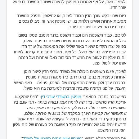
ולשמר. זאת, על אף ולמרות המוניטין לכאורה שצובר המשרד בו פועל
עורך הדין.
ביום שבו יבקש עורך הדין הבודד לעזוב, או לחילופין יתפרק המשרד
מסיבות אחרות ושאינן תלויות בו, יש ומוניטין אישי זה יניב לו נכסים
ודיבדנדים מפתיעים וחיוביים ביותר.
לסיכום, כבוד השופטת רונן וכבוד השופט ברנר אומנם פסקו בשום
שכל ובהתאם לניתוח העובדות והעדויות שהוצגו בפניהם. אולם,
בפועל יצרו תקדים שיאיר באור שלילי את הנאמנות של עורך הדין
הבודד לפרימה בה הוא פועל. כל זאת, מתוך התבוננות קדימה לאותו
יום בו יאלץ זה לעזוב את המשרד מסיבות כאלו ואחרות ועל הנתח
אותו יכול ליטול עמו.
לפיכך, פגעו השופטים ביכולת של משרד עורכי הדין לייצר חוסן
ואחדות פנימית מובנים, בהגדרתם כי המסגרת נטולת מוניטין
ובהכרח ערך ולכן עדיפה התמקדתו של הפרט, פנימה - באני האישי
והעצמי על פני תרומה מיטבית ומרבית למערכת בה הוא פועל.
כפי שכבר כתבתי במאמרי
מוניטין במשרדי עורכי דין
: "
היות שמקצוע
עריכת הדין מתאפיין בדרישה לרמת אמון גבוהה ביותר - הרי שגם בין
השותפים במשרדי עו"ד נדרש לקיים ולתחזק רמת אמון דומה
שתאפשר את קביעת הערך במקרה של מיזוג או פירוק
". אולם,
בהנתן פסקי הדין האמורים - נדמה לי שקיומה של אותה רמת אמון
נדרשת יהיה סוג של 'חציית ים סוף' המושגת רק בעזרתו של כוח עליון
והוא בית המשפט.
את המאמר המלא בנושא "
מוניטין אישי מנצח מוניטין של משרד
"