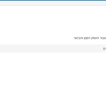
בור העסק הקטן והבינוני.
ם